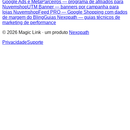
Google Ads e Meta
Parceiros — programa de afiliados para
Nuvemshop
UTM Banner — banners por campanha para
lojas Nuvemshop
Feed PRO — Google Shopping com dados
de margem do Bling
Guias Nexopath — guias técnicos de
marketing de performance
©
2026
Magic Link · um produto
Nexopath
Privacidade
Suporte