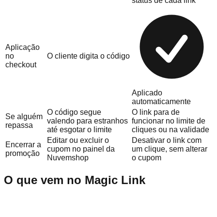
status de cada link
Aplicação
no
O cliente digita o código
checkout
Aplicado
automaticamente
O código segue
O link para de
Se alguém
valendo para estranhos
funcionar no limite de
repassa
até esgotar o limite
cliques ou na validade
Editar ou excluir o
Desativar o link com
Encerrar a
cupom no painel da
um clique, sem alterar
promoção
Nuvemshop
o cupom
O que vem no Magic Link