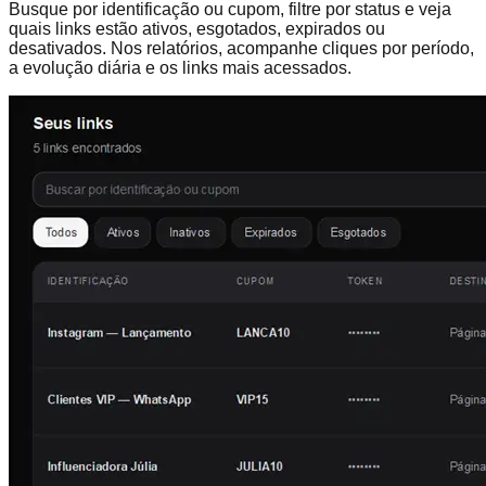
Busque por identificação ou cupom, filtre por status e veja
quais links estão ativos, esgotados, expirados ou
desativados. Nos relatórios, acompanhe cliques por período,
a evolução diária e os links mais acessados.